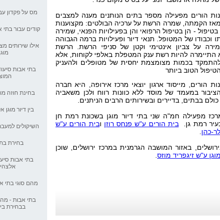
אקדמוזס: אקדמיה 
מס על פקדון עב
ות הורים מפעילה מספר בתים הנותנים מענה למצבים
אז הקמתה, שמרה הרשת על ערכיה הבולטים:
מקצוענות
קודים עבור בתי א
בטיפול - הן בטיפול הרפואי והן בפעילויות הפנאי,
שמירה
טיפים לבחירת קלנ
ו וכבודו של המטופל. תנאי דיור ופעילויות ברמה הגבוהה
אילו שירותים מצי
מירה על צביון אינטימי וקטן של סניפי הרשת.
הרשת
מוגן
 התיימרה להיות רשת ענק המטפלת באלפי לקוחות, אלא
דיור תומך - חוליה
התמקד בכמות מצומצמת יחסית של מטופלים ולהעניק
גיל הזהב
בתי אבות סיעוד
טיפול הטוב ביותר
המוצ
כ-50 בתי אבות פ
ת הורים, מייסוד ארגון יוצאי מרכז אירופה, היא חברה
פועלים בישראל
ציבור במעמד של מוסד ללא כוונות רווח ולכן משאביה
בחינת חוזה מו
ולם בבתים, בדיירים ובשירותים הרבים הניתנים.
בין דיור מוגן א
דיור מוגן איכותי ב
רכז מפעילה חמ"ה שני בתי דיור מוגן בשכונת רמת חן
עיר רמת גן.
בית הורים ע"ש פנחס רוזן
ו
בית הורים ע"ש
השיקולים למעבר 
ר-כהן
.
הכירו את דיור מוגן
בחירת בתי
ירושלים, באזור המושבה הגרמנית במרכז ירושלים, שוכן
מוגן ע"ש זיגפריד מוזס
.
בתי אבות סיעו
כיצד לבחור מקל ה
אלצהיי
מהם סוגי בתי א
חשיבות רשיון בר ת
אבות
בתי אבות - מה
בבחירת בי
דיור מוגן, אין רגע ד