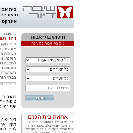
בית אבות
סיעודיים
אינדקס 
בית אבות - ר
חיפוש בתי אבות
דיור תו
243 בתי אבות במערכת
דיור מוגן 
אופציה, 
חשובה בענ
הזקנה, נו
למצבים ר
ומהווה חו
בשרשרת ה
בבתי הור
10 09:11:55
במרבית ב
טיפול – ד
קטגוריה נ
אחוזת בית הכרם
דיור מוגן
ברוכים הבאים לאחוזת בית הכרם:
תקין, אך
דיור מוגן יוקרתי בלב שכונת רמת
להם למוג
בית הכרם השלווה והיפה בירושלים.
כאן, בחסות אוויר הרים צלול כיין,