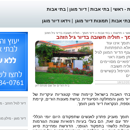
 - ראשי
|
בתי אבות
|
דיור מוגן
|
בתי אבות
בתי אבות
|
תמונות דיור מוגן
|
וידאו דיור מוגן
אשי
»
חדשות
»
בתי אבות
» דיור תומך - חוליה חשובה בדיור גיל הזהב
מך - חוליה חשובה בדיור גיל הזהב
תומך אינו עוד
אלא התפתחות
ף הדיור המוגן לגיל
תן מענה ראוי
פואיים מסויימים
ליה חשובה
טיפול בקשישים
ים
18/12/20
בית הורים על שם פנחס רוזן
תי האבות בישראל קיימות שתי קטגוריות עיקריות של
יור מוגן והמחלקה הסיעודית. ברשת מעונות הורים, קיימת
דיור לגיל הזהב - מי
וספת, הנקראת דיור מוגן תומך.
דיור מוגן - מילון מו
 תומך מעניק פתרון לאנשים שתפקודם היום יומי הכללי
 יחד עם זאת, הם בעלי בעיות רפואיות שונות הגורמות
בלות כלשהי בתפקוד הגופני, הדורשת ומחייבת סיוע
בית אבות, מהבחי