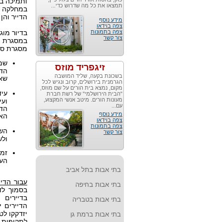
ותמיכה בפ
תמצאו את כל מה שדרוש כדי...
במחלקה ה
הדייר והן
מידע נוסף
צפה בוידאו
צפה בתמונות
בדיור מוג
צור קשר
במסגרת מ
מסגרת סיע
שמי
זיגפריד מוזס
הדי
בשכונת בקעה, שליד המושבה
שאפ
הגרמנית בירושלים, קרוב ונגיש לכל
מקום, נמצא בית הורים על שם מוזס,
עיד
"הבית הירושלמי" של רשת חברת
מעונות הורים. מיטב אנשי המקצוע,
וע
עם...
הדי
מידע נוסף
האי
צפה בוידאו
צפה בתמונות
הש
צור קשר
ולש
זמי
העס
בתי אבות בתל אביב
עבור הדיי
בתי אבות בחיפה
בסמוך לד
בדיירים 
בתי אבות בטבריה
הדיירים י
יזדקקו לט
בתי אבות ברמת גן
לתקופות 