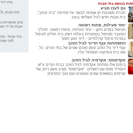
מהו דיור 
פות בנושא בתי אבות
גם לעכו מגיע
הגיע הזמן לדאוג 
מהו מבחן ADL סיעודי?
חברת משכנות חן שמחה לבשר על פתיחת "בית יצחק",
בית אבות חדש לגיל השלישי בעכו.
מהן אפשרויות מי
יותר פעילות, פחות רפואה
אבות על-ידי מש
דיור מוגן, אתם אף
הטיפול באדם הזקן – יותר פעילות, פחות רפואה: תהליך
המעבר מטיפול במסגרות בעלות רשיון בית חולים לטיפול
בתי אבות - מה
במרכזי טיפול קהילתיים – דיור מוגן תומך
איך להקל על המעב
לפני שמח
התפתחות ענף הדיור לגיל הזהב
אבות
ענף דיור גיל הזהב טומן סוגים שונים של בתי הורים, כל
סוג בית והפיקוח המופעל עליו.
מעל 75% מקש
אקדמוזס: אקדמיה לגיל הזהב
מרוצים
בימים אלו נפתחה אקדמיה לגיל הזהב בבית הורים ע"ש
זיגפריד מוזס שבירושלים. "אקדמוזס" מציע מגוון רחב של
מעבר אל בתי אבות
קורסים בנושאים שונים ומגוונים ועם טובי המרצים
שירות
טיפול בעזרת בעלי 
אבות
אתרי בתי אבות ח
ערכות מגן? גם בתי