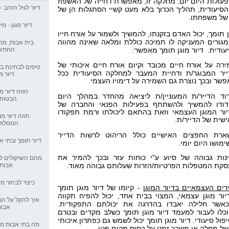
עולות היום יום. מחלקה זו, מאפשרת דחייה של האשפוז
דיור לגיל הזהב -
סיעודית, תהליך הכרוך בלא מעט קשיי הסתגלות הן של
 של משפחתו.
טיפים לבחינת בתי 
דיור מוגן - מי
דיור מוגן
ן תומך, יכול האדם בזקנתו, להמשיך ולשמור על אורח חייו
גורים המעניקה לו תמיכה כוללת ומלאה שאינה מהווה
בית אבות, מה
ודית. דיור מוגן תומך מאפשר:
החתי
חוזה דיור מוגן - מ
רה על אורח חיים מכובד וקיום אורח חיים איכותי של
טיפים לבחינת בת
יר המבוגר/ת ודחיית המעבר למחלקה הסיעודית ככל
דיור מו
חוזה דיור מוגן - 
שר ובכך נוצרת גם השמירה על דימויו העצמי.
חוזה דיור מו
וד הדייר/ת המעוניין/ת ליציאה מהחדר במהלך היום
הבטוחו
ידודו להמשיך ולהשתתף בפעילות הפנאי והחברה של
דיור תומך ובתי אב
ור המוגן העצמאי וזאת בהתאם ליכולתו ורמת תפקודו
חוזה דיור מו
שית של הדייר/ת.
המסלול
מהם השיקולים למ
ארת החפצים האישיים כולל הריהוט לרשות הדייר
אבות ?
דיור תומך ובתי 
ימושו היום יומי.
נות גבוהה של סיוע ע"י כוחות עזר ובכך להמיר את
מהם השיקולים ל
גם לעכו מגיע
קת המטפלות הפרטיות/הזרות שעלותם גבוהה מאוד.
אבות 
כיצד לבחור מ
יותר פעילות, פחות
רים העצמאיים בדיור המוגן
- קיומו של דיור מוגן תומך
יור מוגן עצמאי, המצוי בבית אחד, יכול להפיח תקווה
איך להקל על המ
כאשר חלילה יאבדו בהדרגה את יכולתם התפקודית.
אבות
וכלו לעבור למעמד דיור מוגן תומך כשלב מקדים ובטרם
התפתחות ענף הדיו
יפול סיעודי. דיור מוגן תומך יכול לשמש גם כפתרון איכותי
מה בתי אבות מח
של מחלה או משבר זמני
על בסיס מקום פנוי.