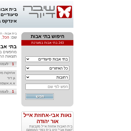
בית אבות
סיעודיים
אינדקס ב
בית אבות - רא
חיפוש בתי אבות
שם:
הכל
, 
243 בתי אבות במערכת
בתי אבו
מחפשים בתי
תוצאות החי
1
לעמוד
אחזקות מקב
גן דוד
א.א.אשפוז 
1
לעמוד
נאות אבי-אחוזת אייל
אור יהודה
בית האבות אחוזת אייל מקבוצת
"נאות אבי" הינו בית כפרי הממוקם