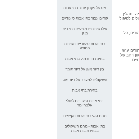
אקדמוזס: אקדמיה לגיל הזהב
מס על פקדון עבור בתי אבות
אה: תהליך
לים לטיפול
קודים עבור בתי אבות סיעודיים
טיפים לבחירת קלנועית מתקפלת
אילו שירותים מציעים בתי דיור
ורים, כל
מוגן
דיור תומך - חוליה חשובה בדיור
גיל הזהב
בתי אבות סיעודיים השירות
המוצע
ורים ע"ש
כ-50 בתי אבות פיראטים עדיין
וון רחב של
פועלים בישראל
בחינת חוזה מול בתי אבות
צים
בין דיור מוגן אל דיור תומך
דיור מוגן איכותי בהרצליה פיתוח
השיקולים למעבר אל דיור מוגן
הכירו את דיור מוגן לב גנים
בחירת בתי אבות
בתי אבות סיעודיים לחולי
כיצד לבחור מקל הליכה?
אלצהיימר
מהם סוגי בתי אבות הקיימים
חשיבות רשיון בר תוקף עבור בתי
אבות
בתי אבות - מהם השיקולים
בבחירת בית אבות
דיור מוגן, אין רגע דל