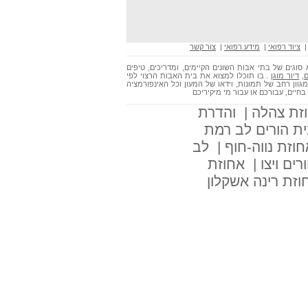
דיור מוגן מקפצה לאמנות
ציוד רפואי
|
מידע רפואי
|
צור קשר
חוגגים חג אצל בתי אבות
 סוגים של בתי אבות השונים הקיימים, ומדריכים, טיפים
ם
,
דיור מוגן
. בו תוכלו למצוא את בית האבות הרצוי לפי
מגוון רחב של תמונות, וידאו של המעון וכל האינפורמציה
ממגנים בתי אבות בדרום
יים, עבורכם או עבור מי מיקיריכם
זת צהלה
|
והדרת
עמידר תחסוך אנרגיה על בתי
ת הורים לב רמת
אבות ובתי דיור מוגן
חוזת נווה-חוף
|
לב
ומי משלם את הארנונה על בתי
רים ויצו
|
אחוזת
אבות ?
וזת רינה אשקלון
גם באירופה: בתי אבות מובילים
מעבר אל בתי אבות כמבטל תוקף
מחפשים בתי אבות ? לא על חוף
הים
ראש השנה לקשישי בתי אבות