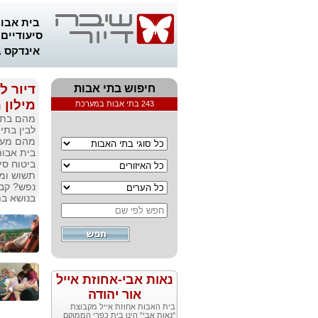
בית אבות
סיעודיים
אינדקס 
דיור ל
חיפוש בתי אבות
מילון 
243 בתי אבות במערכת
מהם בתי
לבין בתי
מהם מעונ
בית אבו
ביטוח סי
תשוש ומה
נפש? קבל
בנושא בת
נאות אבי-אחוזת אייל
אור יהודה
בית האבות אחוזת אייל מקבוצת
"נאות אבי" הינו בית כפרי הממוקם