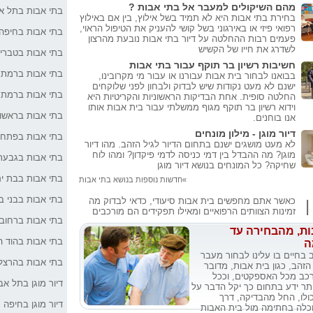
מהם השיקולים למעבר אל בתי אבות ?
בתי אבות בתל א
בחירת בתי אבות היא לא תמיד בשל אילוץ, בין אם באילוץ
טיפים לבחינת בתי 
רפואי פיזי או באירגוני בשל קושי להעניק את הטיפול הראוי,
בתי אבות בחיפה
דיור מוגן
פעמים רבות ההחלטה על דיור בתי אבות נובעת מהרצון
לשדרג את חייו של הקשיש
בתי אבות בטברי
חשיבות רשיון בר תוקף עבור בתי אבות
חוזה דיור מוגן - מ
בתי אבות ברמת ג
בבואנו לבחור בית אבות עבורנו או עבור מי מקרובינו,
ישנם לא מעט נקודות שיש לבדוק ולבחון לפני שלוקחים
בתי אבות ברמת 
החלטה סופית. אחת הבדיקות הראשוניות והקריטיות היא
חוזה דיור מוגן - 
וידוא רשיון בר תוקף מגוף ממשלתי עבור בית אבות אותו
בתי אבות בראשון 
אנו בוחנים.
דיור מוגן - מילון מונחים
בתי אבות בפתח 
דיור תומך ובתי אב
לא מעט מושגים ישנם בתחום הדיור לגיל הזהב. מהו דיור
מוגן? מה ההבדל בין דמי כניסה לדמי פיקדון? ומהו לוח
בתי אבות בגבעת
שחיקה? כל המונחים בנושא דיור מוגן
מהם השיקולים למ
בתי אבות בבת י
»חדשות נוספות בנושא בתי אבות
אבות ?
בתי אבות בבני ב
כאשר אתם מחפשים בית אבות סיעודי, כדאי לבדוק מה
|
זמינות הצוותים הרפואיים ומאילו תפקידים הם מורכבים
גם לעכו מגיע
בתי אבות ברחוב
ות, מהבחירה עד
בתי אבות בהוד ה
ה
יותר פעילות, פחות
 בחיים בו עלינו לבחור מעבר
בתי אבות בהרצל
 הזהב, כגון בית אבות, מדובר
ורכב מכל האספקטים, וככל
דיור מוגן בתל אב
התפתחות ענף הדיו
ותר ידע בתחום כך יקל הדבר על
ולו, החל מהבדיקה, דרך
דיור מוגן בחיפה
כלה בחתימה מול בית האבות