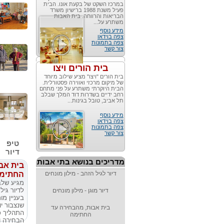
במרכז השקט של בקעת אונו. הבית
פעיל משנת 1988 ברישיון משרד
הבריאות והרווחה. בית האבות
משתרע על...
מידע נוסף
צפה בוידאו
צפה בתמונות
צור קשר
בית הורים ויצו
בית הורים "ויצו" מציע שילוב מיוחד
של מיקום מרכזי ואווירה פסטורלית.
הבית היוקרתי משתרע על פני מתחם
רחב ידיים בשדרות דוד המלך שבלב
תל אביב, טובל בגינות...
מידע נוסף
צפה בוידאו
צפה בתמונות
צור קשר
טיפ
דיור
מדריכים בנושא בתי אבות
בית אב
דיור לגיל הזהב - מילון מונחים
החתימ
מגיע שלב
לדיור גיל
דיור מוגן - מילון מונחים
בעניין מ
שנצבור י
בית אבות, מהבחירה עד
התהליך כ
החתימה
הבחירה ו