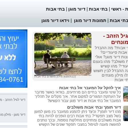
 - ראשי
|
בתי אבות
|
דיור מוגן
|
בתי אבות
בתי אבות
|
תמונות דיור מוגן
|
וידאו דיור מוגן
גיל הזהב -
מונחים
 אבות? מה ההבדל
 אבות סיעודיים?
ות דיור מוגן? אולי
ת משולב? מהו בעצם
עודי? מהו קשיש
 ההבדל לבין תשוש
ו מילון מונחים
מילון מושגים בתי אבות (katch12)
י אבות
איך להקל על המעבר אל בתי אבות
כל שינוי ומעבר בחיים הם מרתיעים, בוודאי כאשר מדובר
על העתקת המגורים למקום אחר. איך מקלים על תהליך
דיור לגיל הזהב - מי
המעבר אל בתי אבות או דיור מוגן עבור הקשיש?
דיור תומך ובתי אבות משולבים
דיור מוגן - מילון מו
מהו דיור תומך? וכיצד ניתן להמנע ממעבר בין מעון למעון
בשל מצב תפקודי? בתי אבות רבים הופכים להיות בתי
אבות משולבים ומחזיקים מחלקות נוספות, ובכך נותנים
למעשה מענה לטיפול במצבי תפקוד שונים של הקשיש
בית אבות, מהבחי