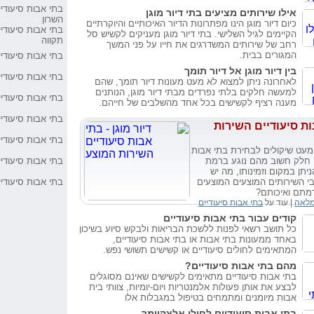
בתי אבות סיעודי
אילו שירותים מציעים בתי דיור מוגן
השרון
כיום דיור מוגן הינו מפתרונות הדיור האיכותיים והיוקרתיים
הגיע הזמן לדאוג 
בתי אבות סיעודי
הקיימים לגיל השלישי. בתי דיור מוגן מעניקים לקשיש סל
תקווה
רחב של שירותים המשדרגים את חייו על פני המשך
המגורים בבית.
בתי אבות סיעודי
דיור מוגן, אתם אף
בין דיור מוגן אל דיור תומך
בתי אבות סיעודי
לאחרונה ניתן למצוא לא מעט מעונות דיור תומך, שהם
איך להקל על המעב
למעשה חלקים בלתי נפרדים מבתי דיור מוגן, הנותנים
בתי אבות סיעודי
אבות
מענה רציף לקשישים בכל אחד מהשלבים של חייהם.
בתי אבות סיעודיי
ת סיעודיים השירות
מעל 75% מקש
מרוצים
בתי אבות סיעודי
מעט שיקולים לבחירת בתי אבות
, חלק חשוב מהם נוגע ברמת
בתי אבות סיעודיי
מעבר אל בתי אבות
יתן במקום וזמינותו, מה יש
שירות
בי השירותים המוצעים המוצעים
בתי אבות סיעודי
מתם ואיכותם?
טיפול בעזרת בעלי 
מלאה
| עוד על
בתי אבות סיעודיים
אבות
קודים עבור בתי אבות סיעודיים
כל תושב רשאי לפנות ללשכת הבריאות ולבקש סיוע בשיכון
באחד ממעונות בתי אבות או בתי אבות סיעודיים,
אתרי בתי אבות ח
המתאימים לחולים סיעודיים או קשישים תשושי נפש.
מהם בתי אבות סיעודיים?
בתי אבות סיעודיים מתאימים לקשישים שאינם מסוגלים
ערכות מגן? גם בתי
לבצע את אותן פעולות אלמנטריות ויום-יומיות, צוותי בית
אבות מיומנים ומתמחים בטיפול במגבלות אלו
בתי אבות סיעודיים לחולי אלצהיימר