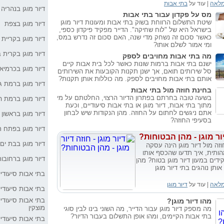
מלאה
| עוד על
בתי אבות
אקדמוזס: אקדמיה 
דיור מוגן בנהריה
מס על פקדון עבור בתי אבות
שיטת התשלום הרווחת בשוק בתי אבות ומעונות דיור מוגן
דיור מוגן בצפת
בישראל היא של "לוח שחיקה". הדייר מפקיד פיקדון כספי,
טיפים לבחירת קלנ
כאשר סכום זה נשחק מדי שנה, האם סכום זה נדרש במס,
דיור מוגן בקריית 
ומי אמור לשלם אותו?
דיור מוגן בקרית 
דיור תומך - חוליה
מה בתי אבות מחויבים לספק
גיל הזהב
ישנם בתי אבות ברמות שונות כאשר לכל בית אבות קיים
דיור מוגן בכרמיא
סל שירותים תואם, אך ישנן תקנות הקובעות את השירותים
אותם בתי אבות מחויבים לספק. מה כוללות אותן תקנות?
כ-50 בתי אבות פ
דיור מוגן ברמת גן
פועלים בישראל
בחינת חוזה מול בתי אבות
בשעה טובה בחרתם בפתרון הדיור הרצוי, החלטתם על מי
דיור מוגן ברמת ה
מתוך בתי אבות, דיור מוגן או בתי אבות סיעודיים, וכעת
דיור מוגן איכותי ב
אתם ניגשים לחתום על החוזה. מהן הנקודות שיש לבחון
דיור מוגן בראשון ל
בסעיפי החוזה?
דיור מוגן בפתח ת
ור מוגן - מהן הבטוחות?
הכירו את דיור מוגן
דיור מוגן בבת ים
זה מול דיור מוגן הינה עסקה
מהותית, איך תדעו שהכסף אותו
דיור מוגן ברחובו
דים במעון דיור מוגן בטוח? מהן
כיצד לבחור מקל ה
ותן נוהגים בתי דיור מוגן
בתי אבות סיעודי
מלאה
| עוד על
דיור מוגן
חשיבות רשיון בר ת
בתי אבות סיעודי
אבות
בתי אבות סיעודיי
מהו דיור מוגן?
מוצקין
מה מספק דיור מוגן עבור הדייר, מה השוני בינו לבין סוגי
דיור מוגן, אין רגע ד
בתי אבות הקיימים, ומהו אופן התשלום בעבור הדיור?
בתי אבות סיעודי