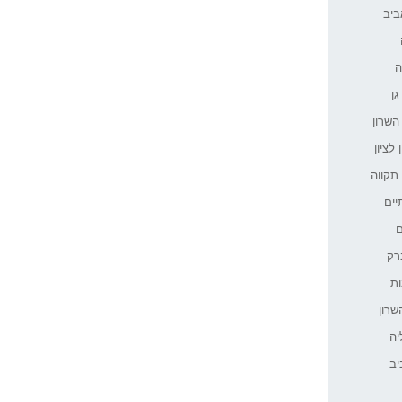
ביב
אבות ובתי
ה
הן הבטוחות?
ן
השרון
מהם המסלולים?
לציון
תקווה
ות משולבים
יים
עבר אל בתי
ם
רק
ות
שרון
 רפואה
יה
יב
ר לגיל הזהב