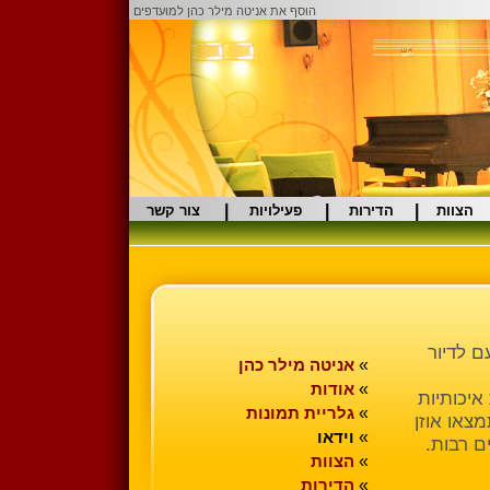
הוסף את אניטה מילר כהן למועדפים
|
|
|
הצוות
הדירות
פעילויות
צור קשר
ם לדיור
»
אניטה מילר כהן
»
אודות
איכותיות
»
גלריית תמונות
צאו אוזן
»
וידאו
ם רבות.
»
הצוות
»
הדירות