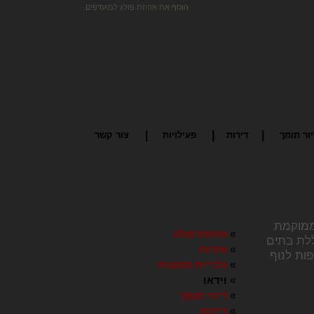
הוסף את אחוזת פולג למועדפים
|
|
|
ור תומך
דירות
פעילויות
צור קשר
הממוקמת
»
אחוזת פולג
ללת בתים
»
אודות
פות לנוף
»
גלריית תמונות
»
וידאו
»
דיור תומך
»
דירות