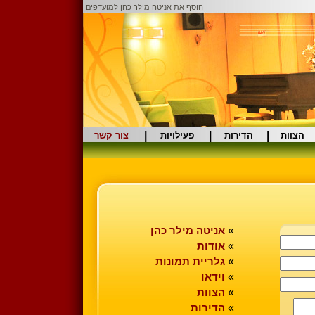
הוסף את אניטה מילר כהן למועדפים
|
|
|
הצוות
הדירות
פעילויות
צור קשר
»
אניטה מילר כהן
»
אודות
»
גלריית תמונות
»
וידאו
»
הצוות
»
הדירות